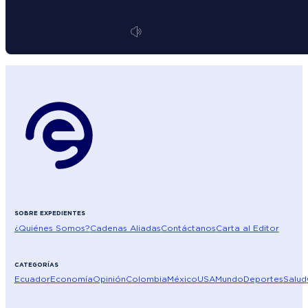
SOBRE EXPEDIENTES
¿Quiénes Somos?
Cadenas Aliadas
Contáctanos
Carta al Editor
CATEGORÍAS
Ecuador
Economía
Opinión
Colombia
México
USA
Mundo
Deportes
Salud