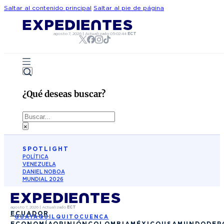
Saltar al contenido principal
Saltar al pie de página
agosto 7, 2026
|
Actualizado
05:02:44
ECT
¿Qué deseas buscar?
Buscar
×
SPOTLIGHT
POLÍTICA
VENEZUELA
DANIEL NOBOA
MUNDIAL 2026
agosto 7, 2026
|
Actualizado
ECT
ECUADOR
GUAYAQUIL
QUITO
CUENCA
ECONOMÍA
OPINIÓN
COLOMBIA
MÉXICO
USA
MUNDO
DEP