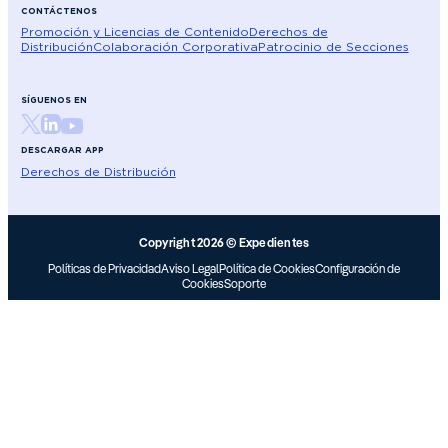
CONTÁCTENOS
Promoción y Licencias de Contenido
Derechos de
Distribución
Colaboración Corporativa
Patrocinio de Secciones
SÍGUENOS EN
DESCARGAR APP
Derechos de Distribución
Copyright 2026 © Expedientes
Políticas de Privacidad
Aviso Legal
Política de Cookies
Configuración de
Cookies
Soporte