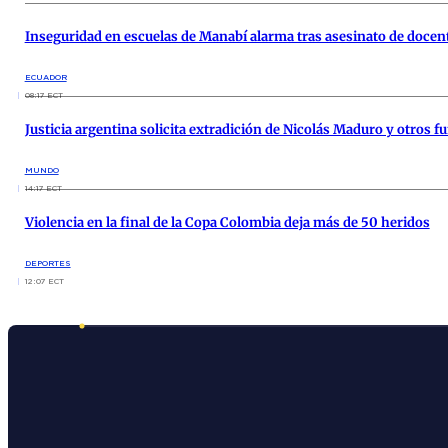
Inseguridad en escuelas de Manabí alarma tras asesinato de docen
ECUADOR
08:17 ECT
Justicia argentina solicita extradición de Nicolás Maduro y otros 
MUNDO
14:17 ECT
Violencia en la final de la Copa Colombia deja más de 50 heridos
DEPORTES
12:07 ECT