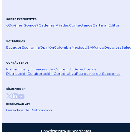
SOBRE EXPEDIENTES
¿Quiénes Somos?
Cadenas Aliadas
Contáctanos
Carta al Editor
CATEGORÍAS
Ecuador
Economía
Opinión
Colombia
México
USA
Mundo
Deportes
Salud
CONTÁCTENOS
Promoción y Licencias de Contenido
Derechos de
Distribución
Colaboración Corporativa
Patrocinio de Secciones
SÍGUENOS EN
DESCARGAR APP
Derechos de Distribución
Copyright 2026 © Expedientes