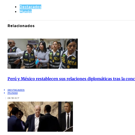
Destacados
Mundo
Relacionados
Perú y México restablecen sus relaciones diplomáticas tras la co
DESTACADOS
MUNDO
08:56 ECT