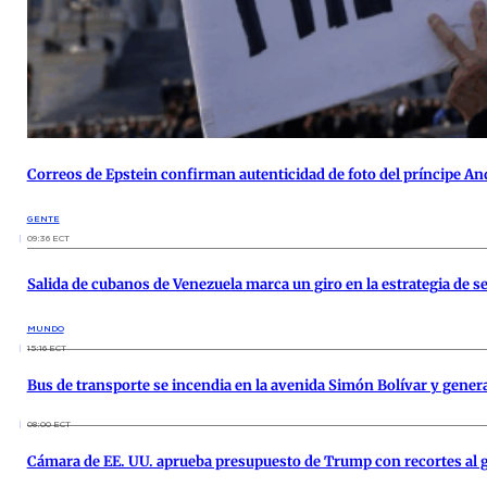
Correos de Epstein confirman autenticidad de foto del príncipe And
GENTE
09:36 ECT
Salida de cubanos de Venezuela marca un giro en la estrategia de 
MUNDO
15:16 ECT
Bus de transporte se incendia en la avenida Simón Bolívar y genera
08:00 ECT
Cámara de EE. UU. aprueba presupuesto de Trump con recortes al g