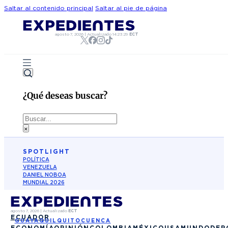
Saltar al contenido principal
Saltar al pie de página
agosto 7, 2026
|
Actualizado
14:23:29
ECT
¿Qué deseas buscar?
Buscar
×
SPOTLIGHT
POLÍTICA
VENEZUELA
DANIEL NOBOA
MUNDIAL 2026
agosto 7, 2026
|
Actualizado
ECT
ECUADOR
GUAYAQUIL
QUITO
CUENCA
ECONOMÍA
OPINIÓN
COLOMBIA
MÉXICO
USA
MUNDO
DEP