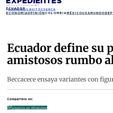
agosto 8, 2026
|
Actualizado
ECT
ECUADOR
GUAYAQUIL
QUITO
CUENCA
ECONOMÍA
OPINIÓN
COLOMBIA
MÉXICO
USA
MUNDO
DEP
Ecuador define su p
amistosos rumbo a
Beccacece ensaya variantes con figur
Compártelo en:
Síguenos en WhatsApp