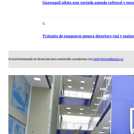
Guayaquil alista una variada agenda cultural y music
Tránsito de tanqueros genera deterioro vial y males
Si está interesado en licenciar este contenido contáctese con
info@expedientes.ec