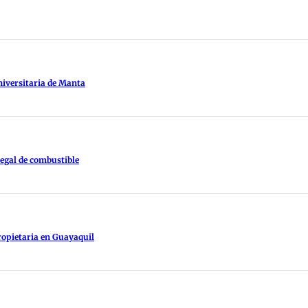
niversitaria de Manta
legal de combustible
ropietaria en Guayaquil