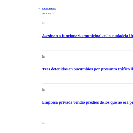
DEPORTES
09:35 ECT
Asesinan a funcionario municipal en la ciudadela U
Tres detenidos en Sucumbíos por presunto tráfico i
Empresa privada vendió predios de los que no era p