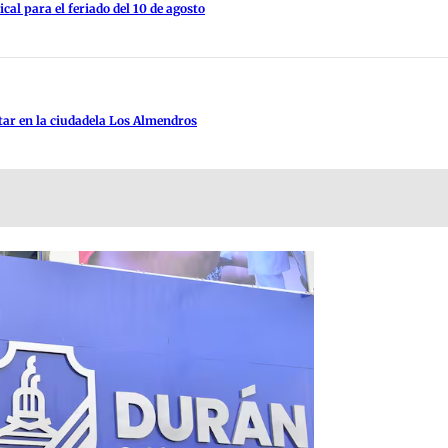
al para el feriado del 10 de agosto
tar en la ciudadela Los Almendros