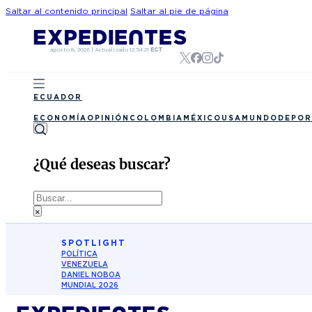
Saltar al contenido principal
Saltar al pie de página
agosto 8, 2026
|
Actualizado
12:54:21
ECT
ECUADOR
ECONOMÍA
OPINIÓN
COLOMBIA
MÉXICO
USA
MUNDO
DEPOR
¿Qué deseas buscar?
Buscar
×
SPOTLIGHT
POLÍTICA
VENEZUELA
DANIEL NOBOA
MUNDIAL 2026