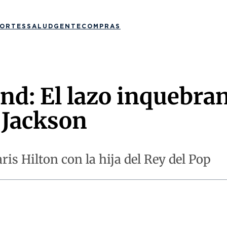
ORTES
SALUD
GENTE
COMPRAS
and: El lazo inquebra
s Jackson
ris Hilton con la hija del Rey del Pop