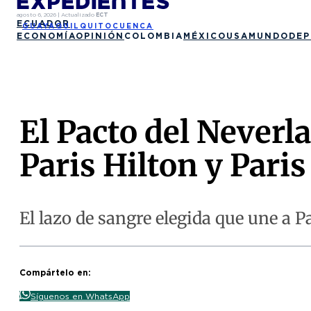
agosto 6, 2026
|
Actualizado
ECT
ECUADOR
GUAYAQUIL
QUITO
CUENCA
ECONOMÍA
OPINIÓN
COLOMBIA
MÉXICO
USA
MUNDO
DEP
El Pacto del Neverl
Paris Hilton y Pari
El lazo de sangre elegida que une a Pa
Compártelo en:
Síguenos en WhatsApp