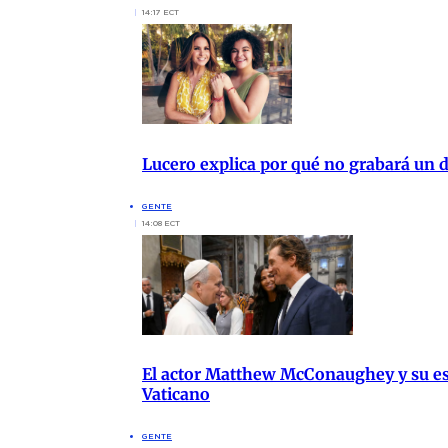
14:17 ECT
Lucero explica por qué no grabará un d
GENTE
14:08 ECT
El actor Matthew McConaughey y su es
Vaticano
GENTE