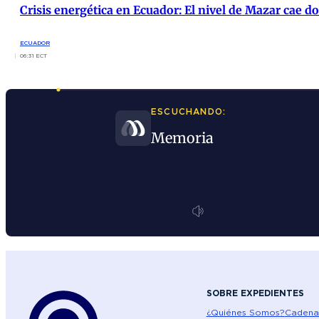
Crisis energética en Ecuador: El nivel de Mazar cae 
ECUADOR
06:31 ECT
ESCUCHANDO:
Memoria
SOBRE EXPEDIENTES
¿Quiénes Somos?
Cadena