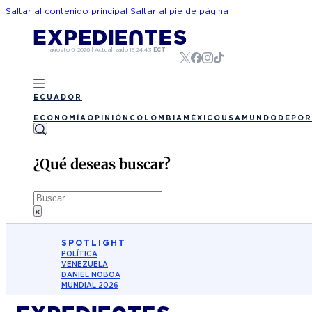
Saltar al contenido principal
Saltar al pie de página
agosto 6, 2026
|
Actualizado
19:24:43
ECT
ECUADOR
ECONOMÍA
OPINIÓN
COLOMBIA
MÉXICO
USA
MUNDO
DEPOR
¿Qué deseas buscar?
Buscar
×
SPOTLIGHT
POLÍTICA
VENEZUELA
DANIEL NOBOA
MUNDIAL 2026