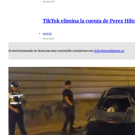
09:54 ECT
TikTok elimina la cuenta de Perez Hilt
GENTE
09:10 ECT
Si está interesado en licenciar este contenido contáctese con
info@expedientes.ec