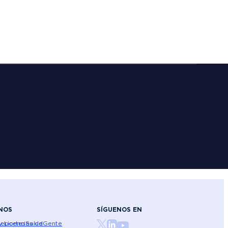
NOS
SÍGUENOS EN
 Licencias de
eportes
Salud
Gente