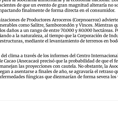
nscientes de que un evento de gran magnitud alteraría no s
, impactando finalmente de forma directa en el consumidor.
nizaciones de Productores Arroceros (Corpnoarroz) advierte
nerables como Salitre, Samborondón y Vinces. Mientras que
 los daños a un rango de entre 70.000 y 80.000 hectáreas. P
do a la naturaleza, al tiempo que la Corporación de Indu
structuras, mediante el levantamiento de terrenos en bodeg
n del clima a través de los informes del Centro Internacion
 de Cacao (Anecacao) precisó que la probabilidad de que el
 manejan las proyecciones con cautela. No obstante, la Aso
legan a asentarse a finales de año, se agravaría el retraso q
 enfermedades fúngicas que diezmarían de forma severa los