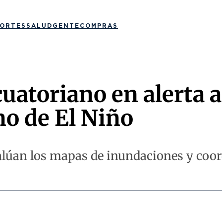
ORTES
SALUD
GENTE
COMPRAS
cuatoriano en alerta a
no de El Niño
valúan los mapas de inundaciones y coo