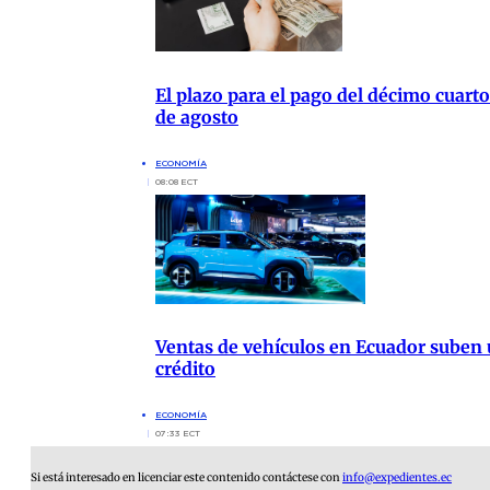
El plazo para el pago del décimo cuarto
de agosto
ECONOMÍA
08:08 ECT
Ventas de vehículos en Ecuador suben 
crédito
ECONOMÍA
07:33 ECT
Si está interesado en licenciar este contenido contáctese con
info@expedientes.ec