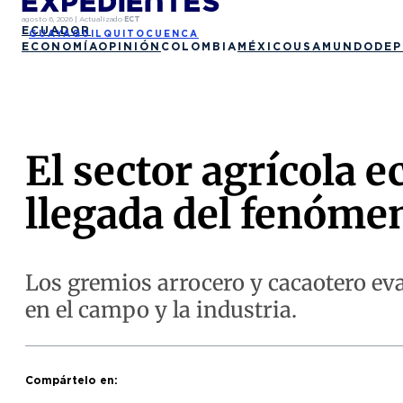
agosto 6, 2026
|
Actualizado
ECT
ECUADOR
GUAYAQUIL
QUITO
CUENCA
ECONOMÍA
OPINIÓN
COLOMBIA
MÉXICO
USA
MUNDO
DEP
El sector agrícola e
llegada del fenóme
Los gremios arrocero y cacaotero e
en el campo y la industria.
Compártelo en: