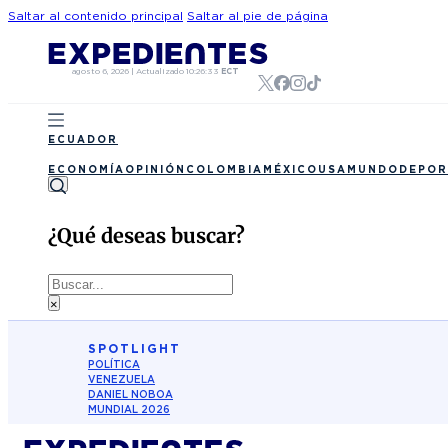
Saltar al contenido principal
Saltar al pie de página
agosto 6, 2026
|
Actualizado
10:26:33
ECT
ECUADOR
ECONOMÍA
OPINIÓN
COLOMBIA
MÉXICO
USA
MUNDO
DEPOR
¿Qué deseas buscar?
Buscar
×
SPOTLIGHT
POLÍTICA
VENEZUELA
DANIEL NOBOA
MUNDIAL 2026