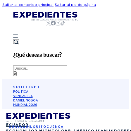
Saltar al contenido principal
Saltar al pie de página
agosto 7, 2026
|
Actualizado
09:57:59
ECT
¿Qué deseas buscar?
Buscar
×
SPOTLIGHT
POLÍTICA
VENEZUELA
DANIEL NOBOA
MUNDIAL 2026
agosto 7, 2026
|
Actualizado
ECT
ECUADOR
GUAYAQUIL
QUITO
CUENCA
ECONOMÍA
OPINIÓN
COLOMBIA
MÉXICO
USA
MUNDO
DEP