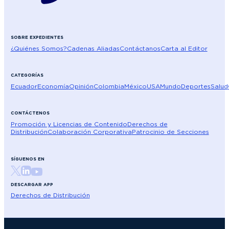
SOBRE EXPEDIENTES
¿Quiénes Somos?
Cadenas Aliadas
Contáctanos
Carta al Editor
CATEGORÍAS
Ecuador
Economía
Opinión
Colombia
México
USA
Mundo
Deportes
Salud
CONTÁCTENOS
Promoción y Licencias de Contenido
Derechos de
Distribución
Colaboración Corporativa
Patrocinio de Secciones
SÍGUENOS EN
DESCARGAR APP
Derechos de Distribución