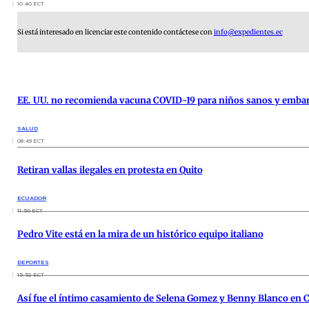
10:40 ECT
Si está interesado en licenciar este contenido contáctese con
info@expedientes.ec
EE. UU. no recomienda vacuna COVID-19 para niños sanos y emba
SALUD
08:49 ECT
Retiran vallas ilegales en protesta en Quito
ECUADOR
11:50 ECT
Pedro Vite está en la mira de un histórico equipo italiano
DEPORTES
15:52 ECT
Así fue el íntimo casamiento de Selena Gomez y Benny Blanco en C