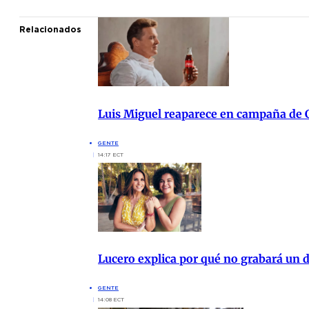
Relacionados
Luis Miguel reaparece en campaña de
GENTE
14:17 ECT
Lucero explica por qué no grabará un d
GENTE
14:08 ECT