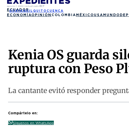
agosto 7, 2026
|
Actualizado
ECT
ECUADOR
GUAYAQUIL
QUITO
CUENCA
ECONOMÍA
OPINIÓN
COLOMBIA
MÉXICO
USA
MUNDO
DEP
Kenia OS guarda si
ruptura con Peso P
La cantante evitó responder pregunt
Compártelo en:
Síguenos en WhatsApp