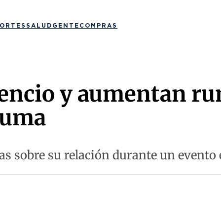
ORTES
SALUD
GENTE
COMPRAS
lencio y aumentan r
luma
as sobre su relación durante un evento