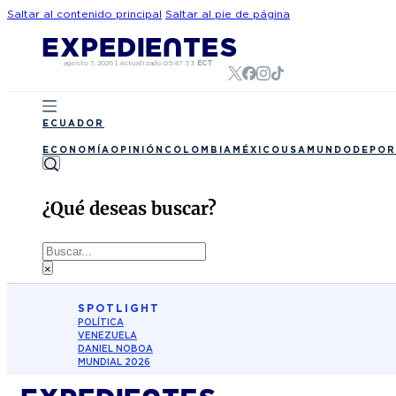
Saltar al contenido principal
Saltar al pie de página
agosto 7, 2026
|
Actualizado
05:47:33
ECT
ECUADOR
ECONOMÍA
OPINIÓN
COLOMBIA
MÉXICO
USA
MUNDO
DEPOR
¿Qué deseas buscar?
Buscar
×
SPOTLIGHT
POLÍTICA
VENEZUELA
DANIEL NOBOA
MUNDIAL 2026