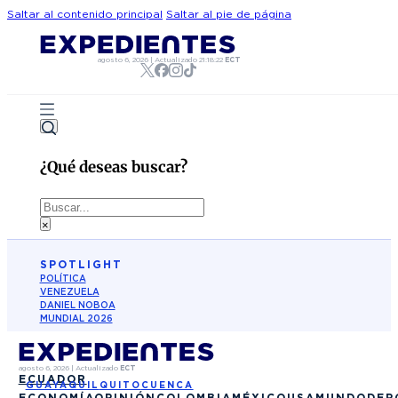
Saltar al contenido principal
Saltar al pie de página
agosto 6, 2026
|
Actualizado
21:18:22
ECT
¿Qué deseas buscar?
Buscar
×
SPOTLIGHT
POLÍTICA
VENEZUELA
DANIEL NOBOA
MUNDIAL 2026
agosto 6, 2026
|
Actualizado
ECT
ECUADOR
GUAYAQUIL
QUITO
CUENCA
ECONOMÍA
OPINIÓN
COLOMBIA
MÉXICO
USA
MUNDO
DEP