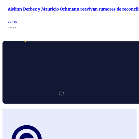
Aislinn Derbez y Mauricio Ochmann reavivan rumores de reconcil
GENTE
09:08 ECT