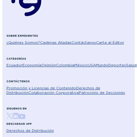
SOBRE EXPEDIENTES
¿Quiénes Somos?
Cadenas Aliadas
Contáctanos
Carta al Editor
CATEGORÍAS
Ecuador
Economía
Opinión
Colombia
México
USA
Mundo
Deportes
Salud
CONTÁCTENOS
Promoción y Licencias de Contenido
Derechos de
Distribución
Colaboración Corporativa
Patrocinio de Secciones
SÍGUENOS EN
DESCARGAR APP
Derechos de Distribución