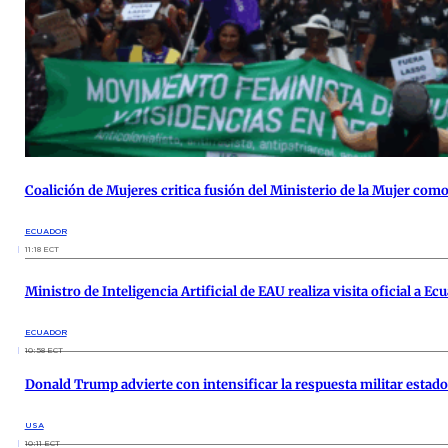
Coalición de Mujeres critica fusión del Ministerio de la Mujer com
ECUADOR
11:18 ECT
Ministro de Inteligencia Artificial de EAU realiza visita oficial a 
ECUADOR
10:58 ECT
Donald Trump advierte con intensificar la respuesta militar estado
USA
10:11 ECT