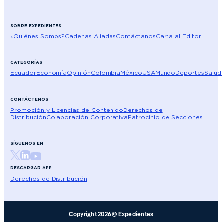
SOBRE EXPEDIENTES
¿Quiénes Somos?
Cadenas Aliadas
Contáctanos
Carta al Editor
CATEGORÍAS
Ecuador
Economía
Opinión
Colombia
México
USA
Mundo
Deportes
Salud
CONTÁCTENOS
Promoción y Licencias de Contenido
Derechos de
Distribución
Colaboración Corporativa
Patrocinio de Secciones
SÍGUENOS EN
DESCARGAR APP
Derechos de Distribución
Copyright 2026 © Expedientes