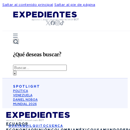
Saltar al contenido principal
Saltar al pie de página
agosto 7, 2026
|
Actualizado
18:54:01
ECT
¿Qué deseas buscar?
Buscar
×
SPOTLIGHT
POLÍTICA
VENEZUELA
DANIEL NOBOA
MUNDIAL 2026
agosto 7, 2026
|
Actualizado
ECT
ECUADOR
GUAYAQUIL
QUITO
CUENCA
ECONOMÍA
OPINIÓN
COLOMBIA
MÉXICO
USA
MUNDO
DEP