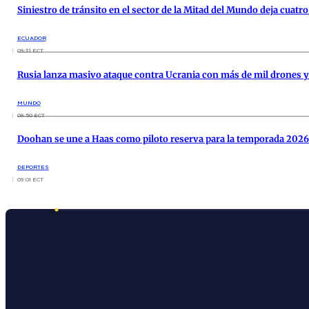
Siniestro de tránsito en el sector de la Mitad del Mundo deja cuatr
ECUADOR
09:31 ECT
Rusia lanza masivo ataque contra Ucrania con más de mil drones 
MUNDO
09:50 ECT
Doohan se une a Haas como piloto reserva para la temporada 2026 
DEPORTES
09:01 ECT