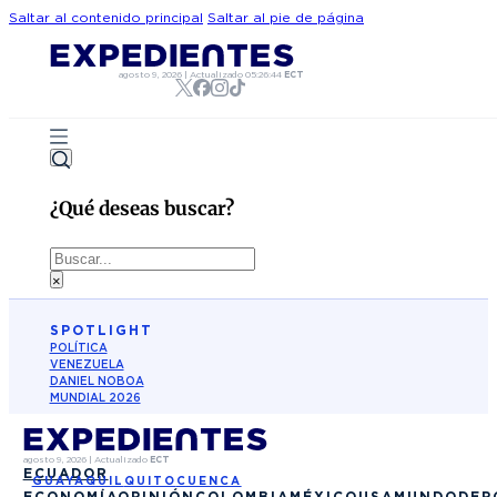
Saltar al contenido principal
Saltar al pie de página
agosto 9, 2026
|
Actualizado
05:26:44
ECT
¿Qué deseas buscar?
Buscar
×
SPOTLIGHT
POLÍTICA
VENEZUELA
DANIEL NOBOA
MUNDIAL 2026
agosto 9, 2026
|
Actualizado
ECT
ECUADOR
GUAYAQUIL
QUITO
CUENCA
ECONOMÍA
OPINIÓN
COLOMBIA
MÉXICO
USA
MUNDO
DEP