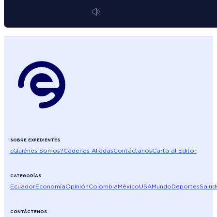
SOBRE EXPEDIENTES
¿Quiénes Somos?
Cadenas Aliadas
Contáctanos
Carta al Editor
CATEGORÍAS
Ecuador
Economía
Opinión
Colombia
México
USA
Mundo
Deportes
Salud
CONTÁCTENOS