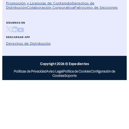
Promoción y Licencias de Contenido
Derechos de
Distribución
Colaboración Corporativa
Patrocinio de Secciones
SÍGUENOS EN
DESCARGAR APP
Derechos de Distribución
Copyright 2026 © Expedientes
Políticas de Privacidad
Aviso Legal
Política de Cookies
Configuración de
Cookies
Soporte