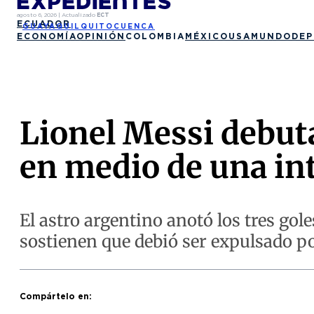
agosto 6, 2026
|
Actualizado
ECT
ECUADOR
GUAYAQUIL
QUITO
CUENCA
ECONOMÍA
OPINIÓN
COLOMBIA
MÉXICO
USA
MUNDO
DEP
Lionel Messi debuta
en medio de una int
El astro argentino anotó los tres gole
sostienen que debió ser expulsado po
Compártelo en: