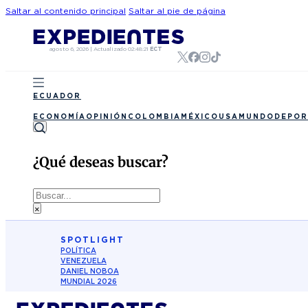
Saltar al contenido principal
Saltar al pie de página
agosto 6, 2026
|
Actualizado
02:48:21
ECT
ECUADOR
ECONOMÍA
OPINIÓN
COLOMBIA
MÉXICO
USA
MUNDO
DEPOR
¿Qué deseas buscar?
Buscar
×
SPOTLIGHT
POLÍTICA
VENEZUELA
DANIEL NOBOA
MUNDIAL 2026