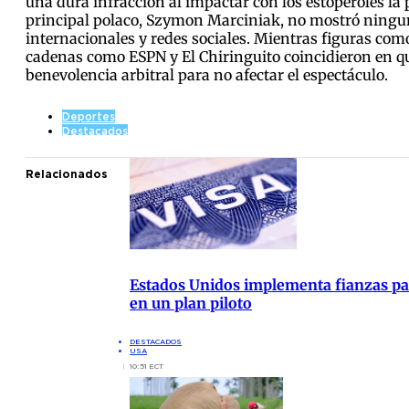
una dura infracción al impactar con los estoperoles la 
principal polaco, Szymon Marciniak, no mostró ninguna
internacionales y redes sociales. Mientras figuras co
cadenas como ESPN y El Chiringuito coincidieron en que 
benevolencia arbitral para no afectar el espectáculo.
Deportes
Destacados
Relacionados
Estados Unidos implementa fianzas para
en un plan piloto
DESTACADOS
USA
10:51 ECT