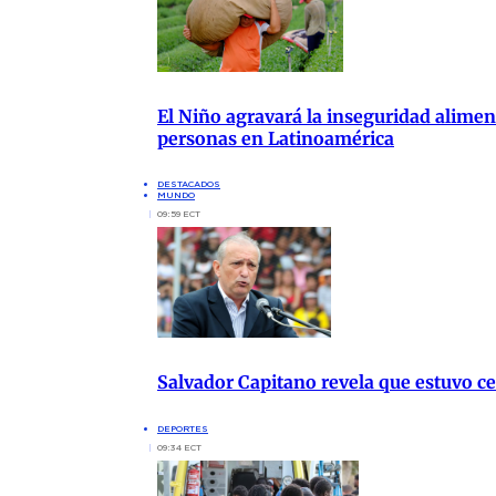
El Niño agravará la inseguridad aliment
personas en Latinoamérica
DESTACADOS
MUNDO
09:59 ECT
Salvador Capitano revela que estuvo cer
DEPORTES
09:34 ECT