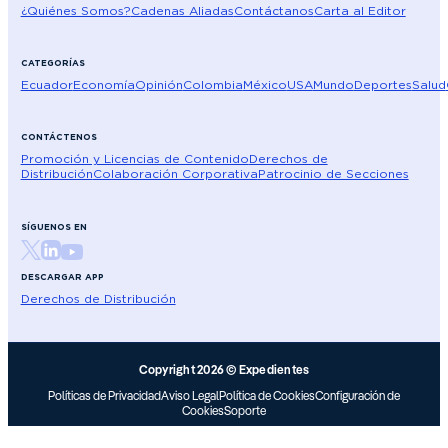
¿Quiénes Somos?
Cadenas Aliadas
Contáctanos
Carta al Editor
CATEGORÍAS
Ecuador
Economía
Opinión
Colombia
México
USA
Mundo
Deportes
Salud
CONTÁCTENOS
Promoción y Licencias de Contenido
Derechos de
Distribución
Colaboración Corporativa
Patrocinio de Secciones
SÍGUENOS EN
DESCARGAR APP
Derechos de Distribución
Copyright 2026 © Expedientes
Políticas de Privacidad
Aviso Legal
Política de Cookies
Configuración de
Cookies
Soporte