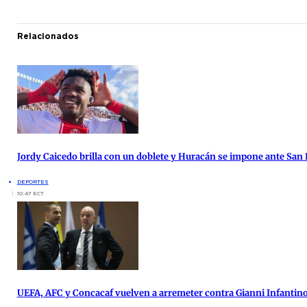
Relacionados
Jordy Caicedo brilla con un doblete y Huracán se impone ante San
DEPORTES
10:47 ECT
UEFA, AFC y Concacaf vuelven a arremeter contra Gianni Infantin