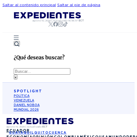
Saltar al contenido principal
Saltar al pie de página
agosto 10, 2026
|
Actualizado
18:58:57
ECT
¿Qué deseas buscar?
Buscar
×
SPOTLIGHT
POLÍTICA
VENEZUELA
DANIEL NOBOA
MUNDIAL 2026
agosto 10, 2026
|
Actualizado
ECT
ECUADOR
GUAYAQUIL
QUITO
CUENCA
ECONOMÍA
OPINIÓN
COLOMBIA
MÉXICO
USA
MUNDO
DEP