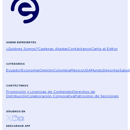
SOBRE EXPEDIENTES
¿Quiénes Somos?
Cadenas Aliadas
Contáctanos
Carta al Editor
CATEGORÍAS
Ecuador
Economía
Opinión
Colombia
México
USA
Mundo
Deportes
Salud
CONTÁCTENOS
Promoción y Licencias de Contenido
Derechos de
Distribución
Colaboración Corporativa
Patrocinio de Secciones
SÍGUENOS EN
DESCARGAR APP