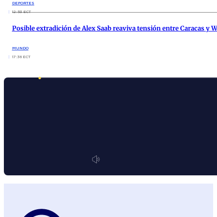
DEPORTES
12:53 ECT
Posible extradición de Alex Saab reaviva tensión entre Caracas y
MUNDO
17:36 ECT