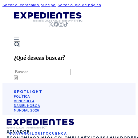
Saltar al contenido principal
Saltar al pie de página
agosto 8, 2026
|
Actualizado
07:44:16
ECT
¿Qué deseas buscar?
Buscar
×
SPOTLIGHT
POLÍTICA
VENEZUELA
DANIEL NOBOA
MUNDIAL 2026
agosto 8, 2026
|
Actualizado
ECT
ECUADOR
GUAYAQUIL
QUITO
CUENCA
ECONOMÍA
OPINIÓN
COLOMBIA
MÉXICO
USA
MUNDO
DEP