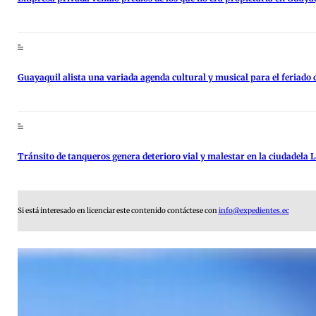
Guayaquil alista una variada agenda cultural y musical para el feriado d
Tránsito de tanqueros genera deterioro vial y malestar en la ciudadela
Si está interesado en licenciar este contenido contáctese con
info@expedientes.ec