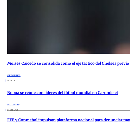
Moisés Caicedo se consolida como el eje táctico del Chelsea previo
DEPORTES
14:40 ECT
Noboa se reúne con líderes del fútbol mundial en Carondelet
ECUADOR
14:26 ECT
FEF y Conmebol impulsan plataforma nacional para denunciar man