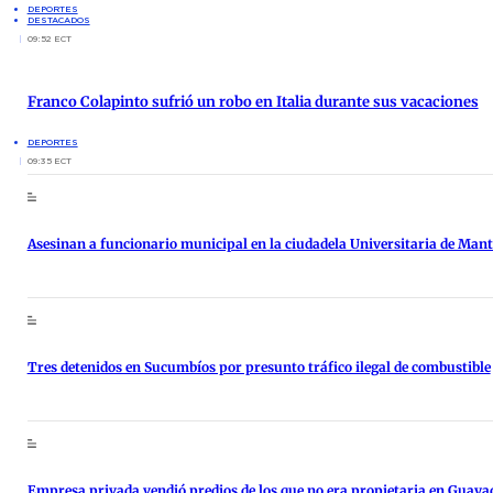
DEPORTES
DESTACADOS
09:52 ECT
Franco Colapinto sufrió un robo en Italia durante sus vacaciones
DEPORTES
09:35 ECT
Asesinan a funcionario municipal en la ciudadela Universitaria de Man
Tres detenidos en Sucumbíos por presunto tráfico ilegal de combustible
Empresa privada vendió predios de los que no era propietaria en Guaya