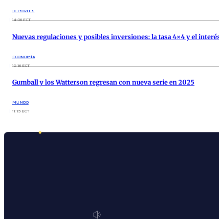
DEPORTES
14:06 ECT
Nuevas regulaciones y posibles inversiones: la tasa 4×4 y el inte
ECONOMÍA
10:16 ECT
Gumball y los Watterson regresan con nueva serie en 2025
MUNDO
11:15 ECT