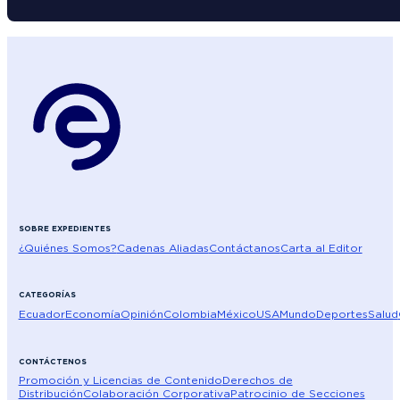
SOBRE EXPEDIENTES
¿Quiénes Somos?
Cadenas Aliadas
Contáctanos
Carta al Editor
CATEGORÍAS
Ecuador
Economía
Opinión
Colombia
México
USA
Mundo
Deportes
Salud
CONTÁCTENOS
Promoción y Licencias de Contenido
Derechos de
Distribución
Colaboración Corporativa
Patrocinio de Secciones