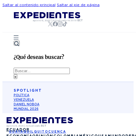
Saltar al contenido principal
Saltar al pie de página
agosto 8, 2026
|
Actualizado
16:39:19
ECT
¿Qué deseas buscar?
Buscar
×
SPOTLIGHT
POLÍTICA
VENEZUELA
DANIEL NOBOA
MUNDIAL 2026
agosto 8, 2026
|
Actualizado
ECT
ECUADOR
GUAYAQUIL
QUITO
CUENCA
ECONOMÍA
OPINIÓN
COLOMBIA
MÉXICO
USA
MUNDO
DEP