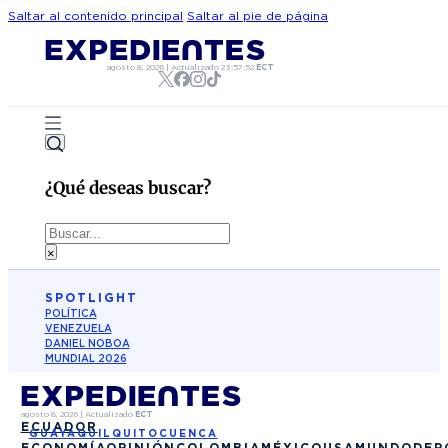
Saltar al contenido principal
Saltar al pie de página
agosto 8, 2026
|
Actualizado
23:57:52
ECT
¿Qué deseas buscar?
Buscar
×
SPOTLIGHT
POLÍTICA
VENEZUELA
DANIEL NOBOA
MUNDIAL 2026
agosto 8, 2026
|
Actualizado
ECT
ECUADOR
GUAYAQUIL
QUITO
CUENCA
ECONOMÍA
OPINIÓN
COLOMBIA
MÉXICO
USA
MUNDO
DEP