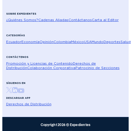
SOBRE EXPEDIENTES
¿Quiénes Somos?
Cadenas Aliadas
Contáctanos
Carta al Editor
CATEGORÍAS
Ecuador
Economía
Opinión
Colombia
México
USA
Mundo
Deportes
Salud
CONTÁCTENOS
Promoción y Licencias de Contenido
Derechos de
Distribución
Colaboración Corporativa
Patrocinio de Secciones
SÍGUENOS EN
DESCARGAR APP
Derechos de Distribución
Copyright 2026 © Expedientes