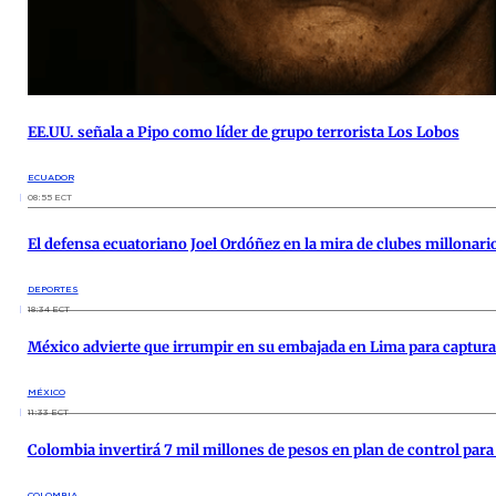
EE.UU. señala a Pipo como líder de grupo terrorista Los Lobos
ECUADOR
08:55 ECT
El defensa ecuatoriano Joel Ordóñez en la mira de clubes millonario
DEPORTES
18:34 ECT
México advierte que irrumpir en su embajada en Lima para captura
MÉXICO
11:33 ECT
Colombia invertirá 7 mil millones de pesos en plan de control par
COLOMBIA