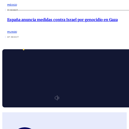
MÉXICO
17:10 ECT
España anuncia medidas contra Israel por genocidio en Gaza
MUNDO
07:38 ECT