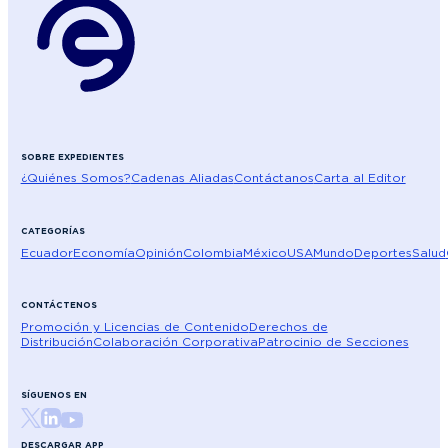
SOBRE EXPEDIENTES
¿Quiénes Somos?
Cadenas Aliadas
Contáctanos
Carta al Editor
CATEGORÍAS
Ecuador
Economía
Opinión
Colombia
México
USA
Mundo
Deportes
Salud
CONTÁCTENOS
Promoción y Licencias de Contenido
Derechos de
Distribución
Colaboración Corporativa
Patrocinio de Secciones
SÍGUENOS EN
DESCARGAR APP