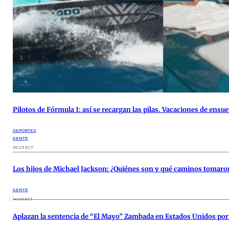
Pilotos de Fórmula 1: así se recargan las pilas. Vacaciones de ensu
DEPORTES
GENTE
09:25 ECT
Los hijos de Michael Jackson: ¿Quiénes son y qué caminos tomaro
GENTE
14:05 ECT
Aplazan la sentencia de “El Mayo” Zambada en Estados Unidos por