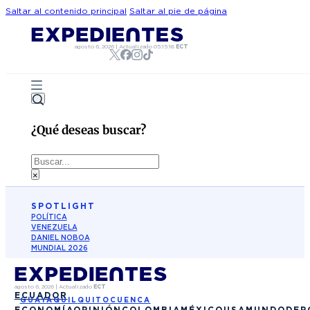
Saltar al contenido principal
Saltar al pie de página
agosto 6, 2026
|
Actualizado
05:15:18
ECT
¿Qué deseas buscar?
Buscar
×
SPOTLIGHT
POLÍTICA
VENEZUELA
DANIEL NOBOA
MUNDIAL 2026
agosto 6, 2026
|
Actualizado
ECT
ECUADOR
GUAYAQUIL
QUITO
CUENCA
ECONOMÍA
OPINIÓN
COLOMBIA
MÉXICO
USA
MUNDO
DEP