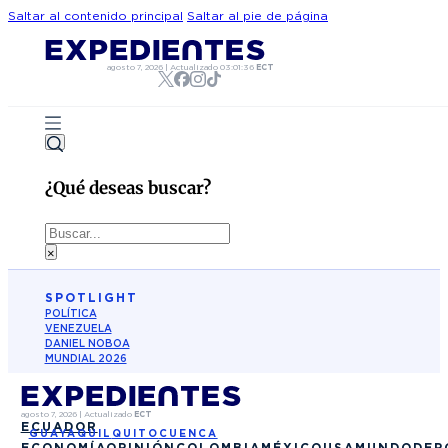
Saltar al contenido principal
Saltar al pie de página
agosto 7, 2026
|
Actualizado
03:01:36
ECT
¿Qué deseas buscar?
Buscar
×
SPOTLIGHT
POLÍTICA
VENEZUELA
DANIEL NOBOA
MUNDIAL 2026
agosto 7, 2026
|
Actualizado
ECT
ECUADOR
GUAYAQUIL
QUITO
CUENCA
ECONOMÍA
OPINIÓN
COLOMBIA
MÉXICO
USA
MUNDO
DEP