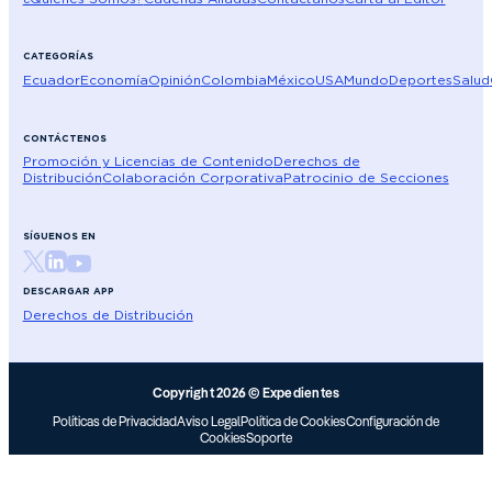
CATEGORÍAS
Ecuador
Economía
Opinión
Colombia
México
USA
Mundo
Deportes
Salud
CONTÁCTENOS
Promoción y Licencias de Contenido
Derechos de
Distribución
Colaboración Corporativa
Patrocinio de Secciones
SÍGUENOS EN
DESCARGAR APP
Derechos de Distribución
Copyright 2026 © Expedientes
Políticas de Privacidad
Aviso Legal
Política de Cookies
Configuración de
Cookies
Soporte