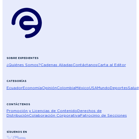
SOBRE EXPEDIENTES
¿Quiénes Somos?
Cadenas Aliadas
Contáctanos
Carta al Editor
CATEGORÍAS
Ecuador
Economía
Opinión
Colombia
México
USA
Mundo
Deportes
Salud
CONTÁCTENOS
Promoción y Licencias de Contenido
Derechos de
Distribución
Colaboración Corporativa
Patrocinio de Secciones
SÍGUENOS EN