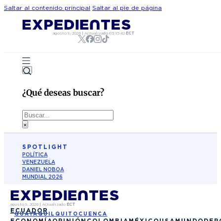
Saltar al contenido principal
Saltar al pie de página
agosto 9, 2026
|
Actualizado
03:15:42
ECT
¿Qué deseas buscar?
Buscar
×
SPOTLIGHT
POLÍTICA
VENEZUELA
DANIEL NOBOA
MUNDIAL 2026
agosto 9, 2026
|
Actualizado
ECT
ECUADOR
GUAYAQUIL
QUITO
CUENCA
ECONOMÍA
OPINIÓN
COLOMBIA
MÉXICO
USA
MUNDO
DEP