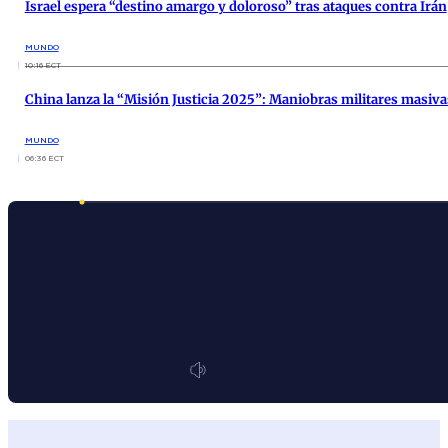
Israel espera “destino amargo y doloroso” tras ataques contra Irán
MUNDO
10:16 ECT
China lanza la “Misión Justicia 2025”: Maniobras militares masiv
MUNDO
06:36 ECT