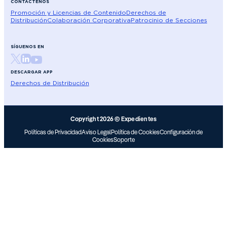
CONTÁCTENOS
Promoción y Licencias de Contenido
Derechos de
Distribución
Colaboración Corporativa
Patrocinio de Secciones
SÍGUENOS EN
DESCARGAR APP
Derechos de Distribución
Copyright 2026 © Expedientes
Políticas de Privacidad
Aviso Legal
Política de Cookies
Configuración de
Cookies
Soporte