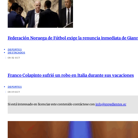
Federación Noruega de Fútbol exige la renuncia inmediata de Giann
DEPORTES
DESTACADOS
09:52 ECT
Franco Colapinto sufrió un robo en Italia durante sus vacaciones
DEPORTES
09:35 ECT
Si está interesado en licenciar este contenido contáctese con
info@expedientes.ec