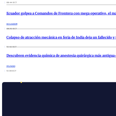
08:44 ECT
Ecuador golpea a Comandos de Frontera con mega operativo, el má
ECUADOR
08:30 ECT
Colapso de atracción mecánica en feria de India deja un fallecido y
10:42 ECT
Descubren evidencia química de anestesia quirúrgica más antigua d
MUNDO
10:38 ECT