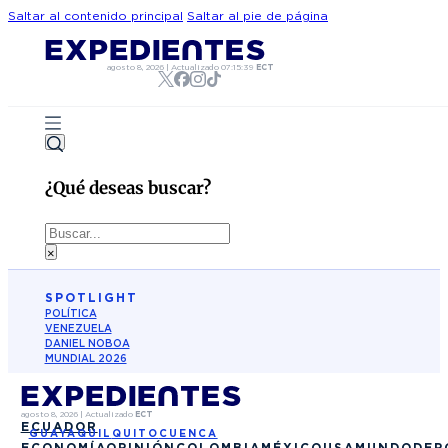
Saltar al contenido principal
Saltar al pie de página
agosto 8, 2026
|
Actualizado
07:15:39
ECT
¿Qué deseas buscar?
Buscar
×
SPOTLIGHT
POLÍTICA
VENEZUELA
DANIEL NOBOA
MUNDIAL 2026
agosto 8, 2026
|
Actualizado
ECT
ECUADOR
GUAYAQUIL
QUITO
CUENCA
ECONOMÍA
OPINIÓN
COLOMBIA
MÉXICO
USA
MUNDO
DEP