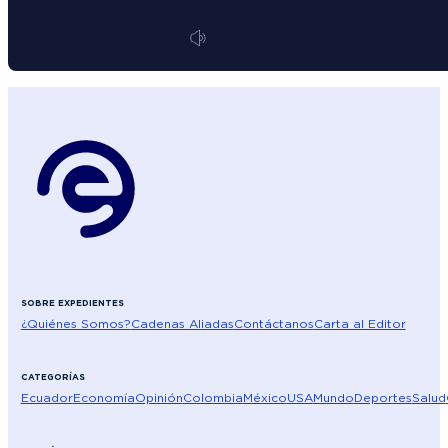
SOBRE EXPEDIENTES
¿Quiénes Somos?
Cadenas Aliadas
Contáctanos
Carta al Editor
CATEGORÍAS
Ecuador
Economía
Opinión
Colombia
México
USA
Mundo
Deportes
Salud