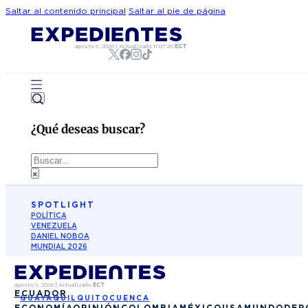
Saltar al contenido principal
Saltar al pie de página
agosto 9, 2026
|
Actualizado
11:07:20
ECT
¿Qué deseas buscar?
Buscar
×
SPOTLIGHT
POLÍTICA
VENEZUELA
DANIEL NOBOA
MUNDIAL 2026
agosto 9, 2026
|
Actualizado
ECT
ECUADOR
GUAYAQUIL
QUITO
CUENCA
ECONOMÍA
OPINIÓN
COLOMBIA
MÉXICO
USA
MUNDO
DEP