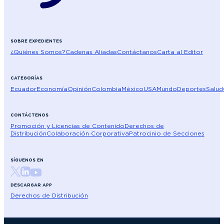
SOBRE EXPEDIENTES
¿Quiénes Somos?
Cadenas Aliadas
Contáctanos
Carta al Editor
CATEGORÍAS
Ecuador
Economía
Opinión
Colombia
México
USA
Mundo
Deportes
Salud
CONTÁCTENOS
Promoción y Licencias de Contenido
Derechos de
Distribución
Colaboración Corporativa
Patrocinio de Secciones
SÍGUENOS EN
DESCARGAR APP
Derechos de Distribución