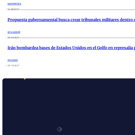
DEPORTES
12:48 ECT
Propuesta gubernamental busca crear tribunales militares dentro d
ECUADOR
07:14 ECT
Irán bombardea bases de Estados Unidos en el Golfo en represalia
MUNDO
07:15 ECT