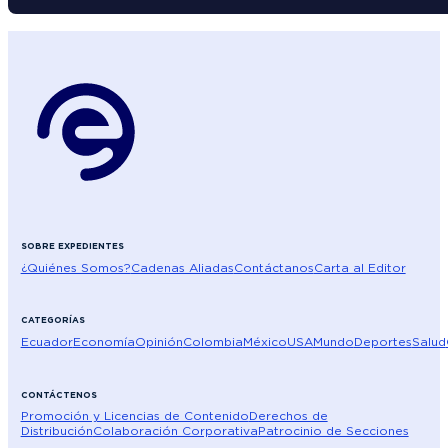
SOBRE EXPEDIENTES
¿Quiénes Somos?
Cadenas Aliadas
Contáctanos
Carta al Editor
CATEGORÍAS
Ecuador
Economía
Opinión
Colombia
México
USA
Mundo
Deportes
Salud
CONTÁCTENOS
Promoción y Licencias de Contenido
Derechos de
Distribución
Colaboración Corporativa
Patrocinio de Secciones