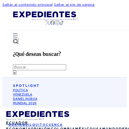
Saltar al contenido principal
Saltar al pie de página
agosto 8, 2026
|
Actualizado
16:11:08
ECT
¿Qué deseas buscar?
Buscar
×
SPOTLIGHT
POLÍTICA
VENEZUELA
DANIEL NOBOA
MUNDIAL 2026
agosto 8, 2026
|
Actualizado
ECT
ECUADOR
GUAYAQUIL
QUITO
CUENCA
ECONOMÍA
OPINIÓN
COLOMBIA
MÉXICO
USA
MUNDO
DEP